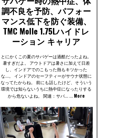
サバゲー時の熱中症、体
調不良を予防、パフォー
マンス低下を防ぐ装備、
TMC Molle 1.75Lハイドレ
ーション キャリア
とにかくこの夏のサバゲーは過酷だったよね。
暑すぎだよ。 アウトドアは暑さに加えて日差
し、インドアでのこもった熱もキツかった
な…。 インドアのセーフティーがサウナ状態に
なってたからね。 前にも話したけど、そういう
環境では知らないうちに熱中症になったりする
More
から危ないよね。 関連：サバ… …