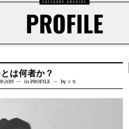
CATEGORY ARCHIVE
PROFILE
モとは何者か？
1-2015
in
PROFILE
by
トモ