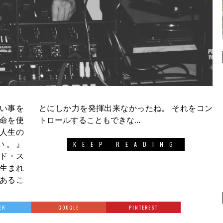
い事を
ね。 それをコン
命を使
トロールすることもできな…
人生の
い。』
KEEP READING
ッド・ス
 生まれ
あるこ
ER
GOOGLE
PINTEREST