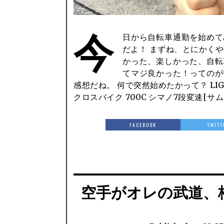
今
日から自転車通勤を始めて
ー] 前輪クイックリリース 前後キャ
だよ！ まずね、とにかく
かった、楽しかった、自転
てマジ良かった！ってのが
感想だね。 何で突然始めたかって？ LIG
クロスバイク 700C シマノ7段変速[サ
FACEBOOK
TWITT
空手がオレの武道、