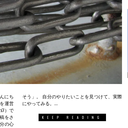
んにち
けて、実際
るを運営
にやってみる。…
h7）で
寄稿をさ
KEEP READING
自分の心