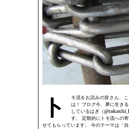
ト
モ流をお読みの皆さん、こ
そう」。 自分のやりたいことを見つ
は！ ブログ今、夢に生き
しているはぎ（@takashi_
す。 定期的にトモ流への
せてもらっています。 今のテーマは「