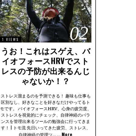
02
1 VIEWS
うお！これはスゲえ、バ
イオフォースHRVでスト
レスの予防が出来るんじ
ゃないか！？
ストレス溜まるのを予測できる！ 趣味も仕事も
区別なし、好きなことを好きなだけやってるト
モです。 バイオフォースHRV、心身の疲労度、
ストレスを視覚的にチェック、自律神経のバラ
ンスを管理出来るツールの勉強会に行ってきま
す！ | トモ流 先日いってきた疲労、ストレス、
More
自律神経の管理ツ… …