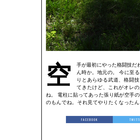
空
手が最初にやった格闘技だ
まあ、今に至るまで瓦割りしたこと
ん時か。地元の。 今に至
りとあらゆる武道、格闘技
てきたけど、これがオレの
ね。 電柱に貼ってあった張り紙が空手
のもんでね。それ見てやりたくなったん
FACEBOOK
TWITT