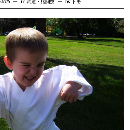
-2015
in
武道・格闘技
by
トモ