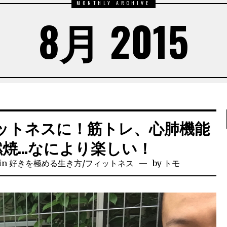
MONTHLY ARCHIVE
8月 2015
ットネスに！筋トレ、心肺機能
燃焼…なにより楽しい！
in
好きを極める生き方
/
フィットネス
by
トモ