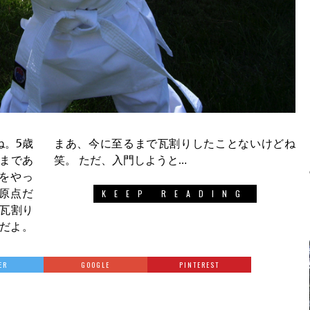
ね。5歳
ないけどね
るまであ
笑。 ただ、入門しようと…
をやっ
原点だ
KEEP READING
の瓦割り
だよ。
ER
GOOGLE
PINTEREST