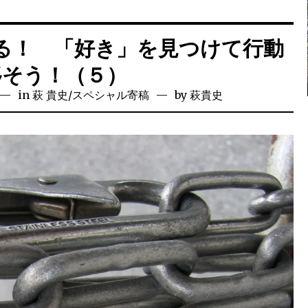
る！ 「好き」を見つけて行動
移そう！（５）
in
萩 貴史
/
スペシャル寄稿
by
萩貴史