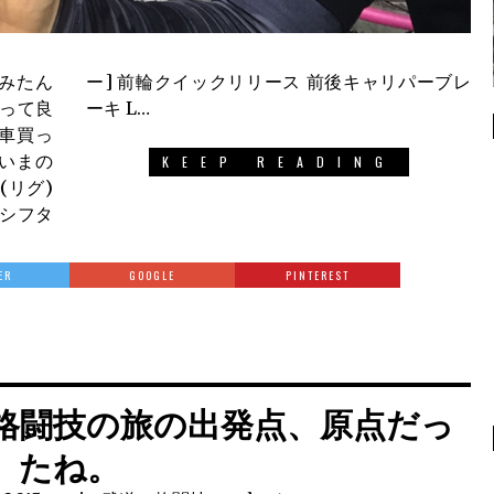
みたん
リパーブレ
やって良
ーキ L…
車買っ
いまの
KEEP READING
(リグ)
ムシフタ
ER
GOOGLE
PINTEREST
格闘技の旅の出発点、原点だっ
たね。