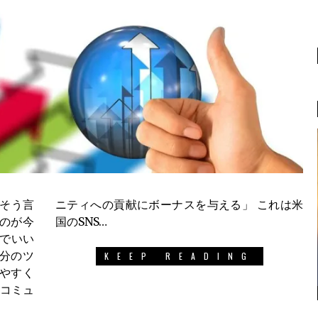
 そう言
 これは米
のが今
国のSNS…
rでいい
分のツ
KEEP READING
やすく
のコミュ