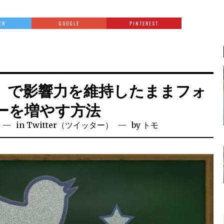
ER
GOOGLE
PINTEREST
ター）で影響力を維持したままフォ
ーを増やす方法
in
Twitter（ツイッター）
by
トモ