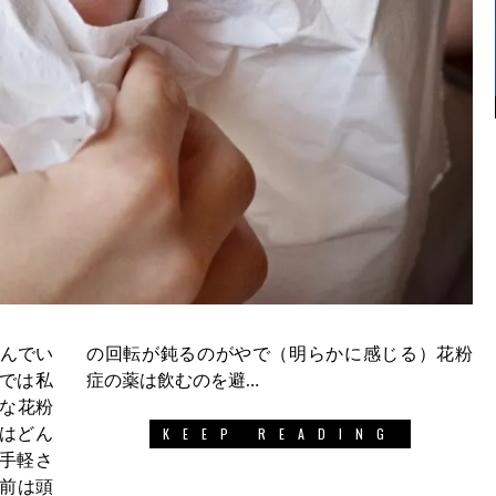
飲んでい
じる）花粉
では私
症の薬は飲むのを避…
々な花粉
はどん
KEEP READING
う手軽さ
前は頭