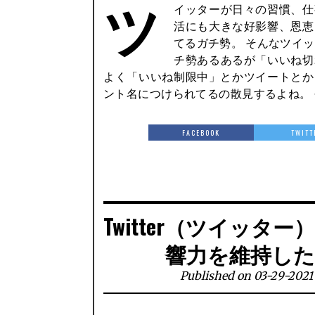
ツ
イッターが日々の習慣、仕
そんないいね切れ、制限についてま
活にも大きな好影響、恩恵
てるガチ勢。 そんなツイ
チ勢あるあるが「いいね切
よく「いいね制限中」とかツイートとか
ント名につけられてるの散見するよね。
FACEBOOK
TWITT
Twitter（ツイッ
響力を維持し
Published on 03-29-2021