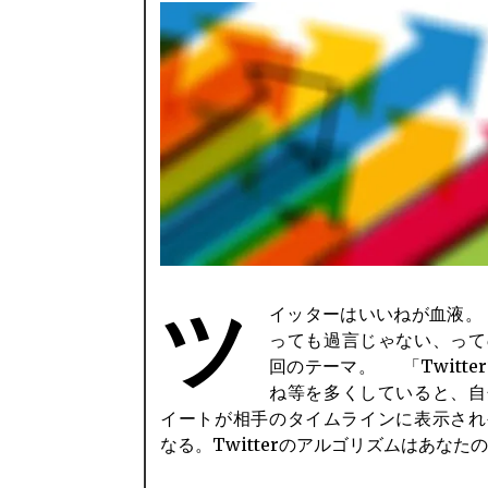
ツ
イッターはいいねが血液。
ニティへの貢献にボーナスを与える」
っても過言じゃない、って
回のテーマ。 「Twitte
ね等を多くしていると、自
イートが相手のタイムラインに表示され
なる。Twitterのアルゴリズムはあなた