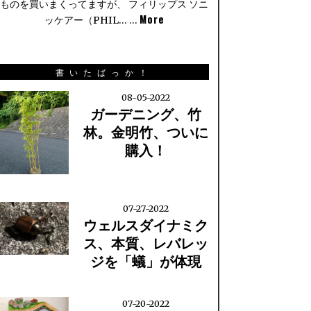
ものを買いまくってますが、 フィリップス ソニ
More
ッケアー（PHIL… …
書いたばっか！
08-05-2022
ガーデニング、竹
林。金明竹、ついに
購入！
07-27-2022
ウェルスダイナミク
ス、本質、レバレッ
ジを「蟻」が体現
07-20-2022