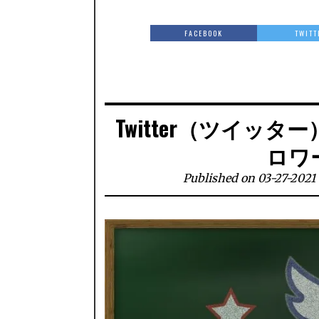
FACEBOOK
TWITT
Twitter（ツイッ
ロワ
Published on 03-27-2021