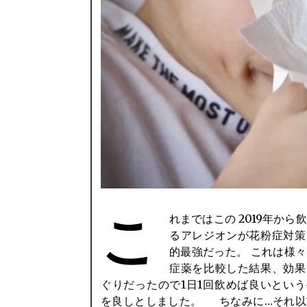
こ
れまではこの 2019年から
の回転が鈍るのがやで（明らかに感
るアレジオンが花粉症対策
的最強だった。 これは様
症薬を比較した結果、効果
ぐりだったので1日1回飲めば良いとい
を良しとしました。 ちなみに…それ以