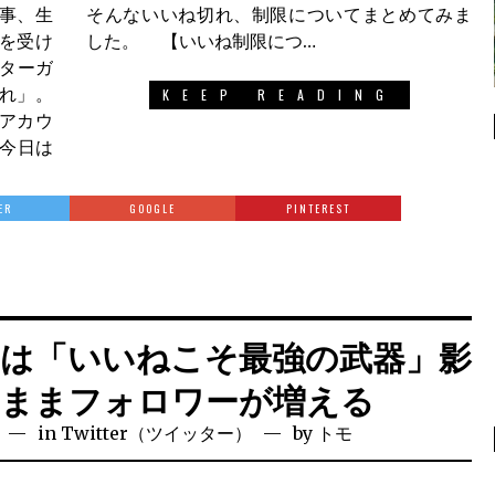
事、生
とめてみま
を受け
した。 【いいね制限につ…
ッターガ
れ」。
KEEP READING
アカウ
 今日は
ER
GOOGLE
PINTEREST
ター）は「いいねこそ最強の武器」影
たままフォロワーが増える
in
Twitter（ツイッター）
by
トモ